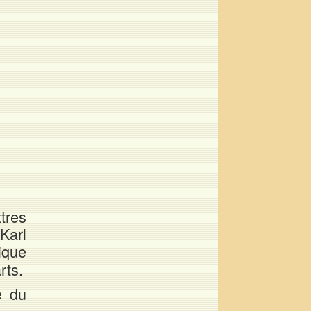
tres
Karl
ique
rts.
e du