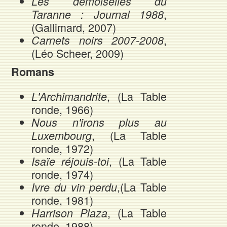
Les demoiselles du
,
Taranne : Journal 1988
(Gallimard, 2007)
,
Carnets noirs 2007-2008
(Léo Scheer, 2009)
Romans
, (La Table
L'Archimandrite
ronde, 1966)
Nous n'irons plus au
, (La Table
Luxembourg
ronde, 1972)
, (La Table
Isaïe réjouis-toi
ronde, 1974)
,(La Table
Ivre du vin perdu
ronde, 1981)
, (La Table
Harrison Plaza
ronde, 1988)