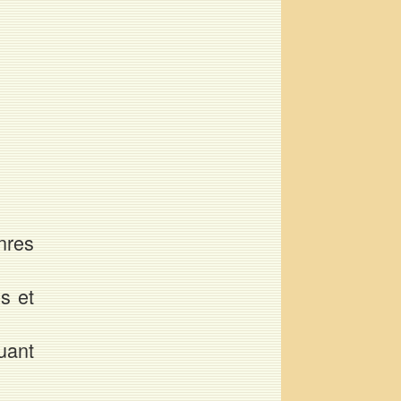
nres
s et
uant