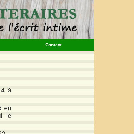
Contact
14 à
d en
i le
62.