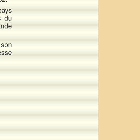
pays
s du
ande
 son
esse