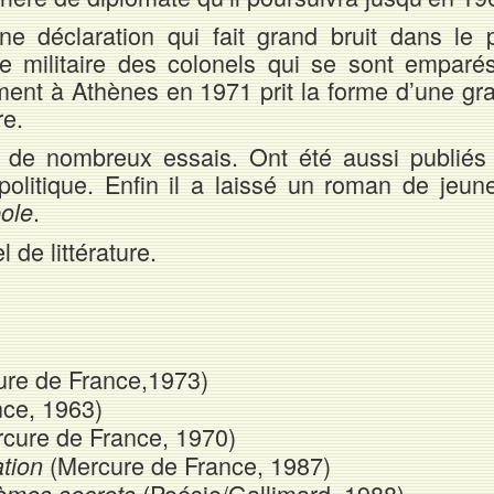
e déclaration qui fait grand bruit dans le 
e militaire des colonels qui se sont emparé
ment à Athènes en 1971 prit la forme d’une gr
re.
t de nombreux essais. Ont été aussi publiés
 politique. Enfin il a laissé un roman de jeun
.
pole
l de littérature.
ure de France,1973)
nce, 1963)
cure de France, 1970)
(Mercure de France, 1987)
ation
(Poésie/Gallimard, 1988)
oèmes secrets