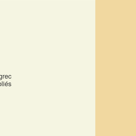
grec
liés