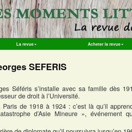
La revue
Acheter la revue
eorges SEFERIS
s Séféris s’installe avec sa famille dès 19
seur de droit à l’Université.
 à Paris de 1918 à 1924 : c’est là qu’il appren
atastrophe d’Asie Mineure », événement qu
ière de diplomate qu’il poursuivra jusqu’en 19