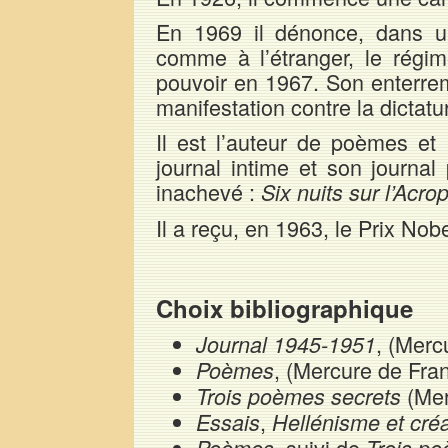
En 1969 il dénonce, dans un
comme à l’étranger, le régim
pouvoir en 1967. Son enterre
manifestation contre la dictatu
Il est l’auteur de poèmes e
journal intime et son journal
inachevé :
Six nuits sur l’Acro
Il a reçu, en 1963, le Prix Nobe
Choix bibliographique
, (Merc
Journal 1945-1951
, (Mercure de Fra
Poèmes
(Mer
Trois poèmes secrets
,
Essais
Hellénisme et cré
, suivi de
Poèmes
Trois p